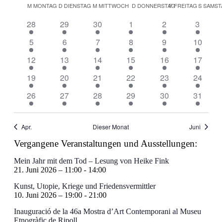
Navig
Kalender
wählen.
M
MONTAG
D
DIENSTAG
M
MITTWOCH
D
DONNERSTAG
F
FREITAG
S
SAMST
und
von
Ansichten
3
3
3
3
3
3
28
29
30
1
2
3
Veranstaltungen
Veranstaltungen
Veranstaltungen
Veranstaltungen
Veranstaltungen
Veranstaltungen
Veranst
Navigati
3
3
3
3
3
3
5
6
7
8
9
10
Veranstaltungen
Veranstaltungen
Veranstaltungen
Veranstaltungen
Veranstaltungen
Veranst
3
3
3
3
3
3
12
13
14
15
16
17
Veranstaltungen
Veranstaltungen
Veranstaltungen
Veranstaltungen
Veranstaltungen
Veranst
3
3
3
3
3
3
19
20
21
22
23
24
Veranstaltungen
Veranstaltungen
Veranstaltungen
Veranstaltungen
Veranstaltungen
Veranst
3
3
3
3
3
3
26
27
28
29
30
31
Veranstaltungen
Veranstaltungen
Veranstaltungen
Veranstaltungen
Veranstaltungen
Veranst
Apr.
Dieser Monat
Juni
Vergangene Veranstaltungen und Ausstellungen:
Mein Jahr mit dem Tod – Lesung von Heike Fink
21. Juni 2026 – 11:00
-
14:00
Kunst, Utopie, Kriege und Friedensvermittler
10. Juni 2026 – 19:00
-
21:00
Inauguració de la 46a Mostra d’Art Contemporani al Museu
Etnogràfic de Ripoll