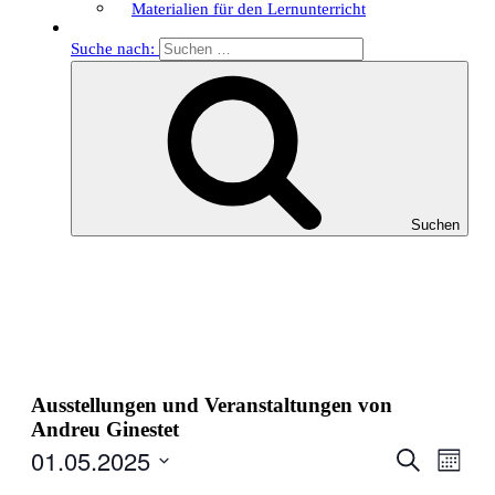
Materialien für den Lernunterricht
Suche nach:
Suchen
Ausstellungen und Veranstaltungen von
Andreu Ginestet
01.05.2025
Veranstal
Veran
Suche
Monat
Ansic
Suche
Datum