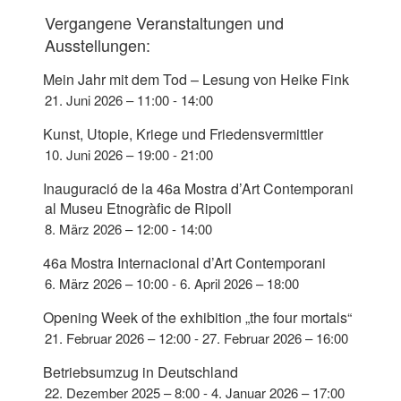
n
a
Vergangene Veranstaltungen und
d
v
Ausstellungen:
A
i
n
Mein Jahr mit dem Tod – Lesung von Heike Fink
g
21. Juni 2026 – 11:00
-
14:00
s
a
t
i
Kunst, Utopie, Kriege und Friedensvermittler
i
c
10. Juni 2026 – 19:00
-
21:00
o
h
Inauguració de la 46a Mostra d’Art Contemporani
n
t
al Museu Etnogràfic de Ripoll
e
8. März 2026 – 12:00
-
14:00
n
46a Mostra Internacional d’Art Contemporani
,
6. März 2026 – 10:00
-
6. April 2026 – 18:00
N
Opening Week of the exhibition „the four mortals“
a
21. Februar 2026 – 12:00
-
27. Februar 2026 – 16:00
v
Betriebsumzug in Deutschland
i
22. Dezember 2025 – 8:00
-
4. Januar 2026 – 17:00