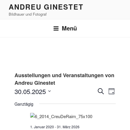
Zum
ANDREU GINESTET
Inhalt
Bildhauer und Fotograf
springen
Menü
Ausstellungen und Veranstaltungen von
Andreu Ginestet
V
V
30.05.2025
S
T
e
e
u
D
a
Ganztägig
r
c
r
a
g
h
a
t
a
e
n
u
n
s
m
1. Januar 2020
-
31. März 2026