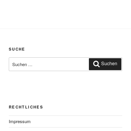
g
a
t
i
o
n
SUCHE
Suchen
Suchen
nach:
RECHTLICHES
Impressum