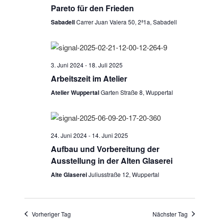
s
t
w
Pareto für den Frieden
t
a
ä
Sabadell
Carrer Juan Valera 50, 2ª1a, Sabadell
a
l
h
l
l
t
e
u
t
n
3. Juni 2024
-
18. Juli 2025
n
u
.
Arbeitszeit im Atelier
g
n
A
Atelier Wuppertal
Garten Straße 8, Wuppertal
g
n
e
s
n
i
24. Juni 2024
-
14. Juni 2025
S
c
Aufbau und Vorbereitung der
u
h
Ausstellung in der Alten Glaserei
t
c
Alte Glaserei
Juliusstraße 12, Wuppertal
e
h
n
e
-
u
N
Vorheriger Tag
Nächster Tag