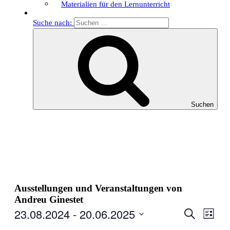
Materialien für den Lernunterricht
Suche nach:
Suchen
Ausstellungen und Veranstaltungen von
Andreu Ginestet
23.08.2024
 - 
20.06.2025
Veranstal
Veran
Suche
Liste
Ansic
Suche
Datum