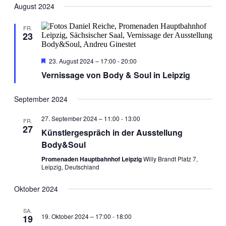
Navig
wählen.
August 2024
und
Ansichten
FR.
23
Navigati
Hervorgehoben
23. August 2024 – 17:00
-
20:00
Vernissage von Body & Soul in Leipzig
September 2024
27. September 2024 – 11:00
-
13:00
FR.
27
Künstlergespräch in der Ausstellung
Body&Soul
Promenaden Hauptbahnhof Leipzig
Willy Brandt Platz 7,
Leipzig, Deutschland
Oktober 2024
SA.
19. Oktober 2024 – 17:00
-
18:00
19