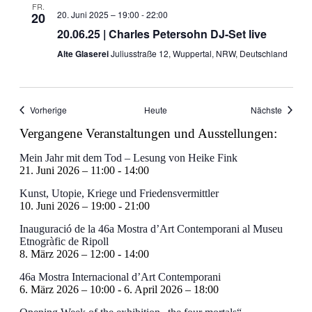
FR.
20. Juni 2025 – 19:00
-
22:00
20
20.06.25 | Charles Petersohn DJ-Set live
Alte Glaserei
Juliusstraße 12, Wuppertal, NRW, Deutschland
Veranstaltungen
Veranst
Vorherige
Heute
Nächste
Vergangene Veranstaltungen und Ausstellungen:
Mein Jahr mit dem Tod – Lesung von Heike Fink
21. Juni 2026 – 11:00
-
14:00
Kunst, Utopie, Kriege und Friedensvermittler
10. Juni 2026 – 19:00
-
21:00
Inauguració de la 46a Mostra d’Art Contemporani al Museu
Etnogràfic de Ripoll
8. März 2026 – 12:00
-
14:00
46a Mostra Internacional d’Art Contemporani
6. März 2026 – 10:00
-
6. April 2026 – 18:00