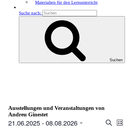
Materialien für den Lernunterricht
Suche nach:
Suchen
Ausstellungen und Veranstaltungen von
Andreu Ginestet
21.06.2025
 - 
08.08.2026
Veranstal
Veran
Suche
Liste
Ansic
Suche
Datum