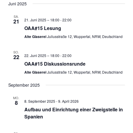
Navig
wählen.
Juni 2025
und
Ansichten
SA.
21. Juni 2025 – 18:00
-
22:00
21
Navigati
OAA#15 Lesung
Alte Glaserei
Juliusstraße 12, Wuppertal, NRW, Deutschland
SO.
22. Juni 2025 – 18:00
-
22:00
22
OAA#15 Diskussionsrunde
Alte Glaserei
Juliusstraße 12, Wuppertal, NRW, Deutschland
September 2025
MO.
8. September 2025
-
9. April 2026
8
Aufbau und Einrichtung einer Zweigstelle in
Spanien