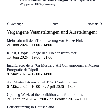
Edith Sonnenschein Bestattungshaus
Carnaper Straße 6,
Wuppertal, NRW, Germany
Veranstaltungen
Veranst
Vorherige
Heute
Nächste
Vergangene Veranstaltungen und Ausstellungen:
Mein Jahr mit dem Tod – Lesung von Heike Fink
21. Juni 2026 – 11:00
-
14:00
Kunst, Utopie, Kriege und Friedensvermittler
10. Juni 2026 – 19:00
-
21:00
Inauguració de la 46a Mostra d’Art Contemporani al Museu
Etnogràfic de Ripoll
8. März 2026 – 12:00
-
14:00
46a Mostra Internacional d’Art Contemporani
6. März 2026 – 10:00
-
6. April 2026 – 18:00
Opening Week of the exhibition „the four mortals“
21. Februar 2026 – 12:00
-
27. Februar 2026 – 16:00
Betriebsumzug in Deutschland