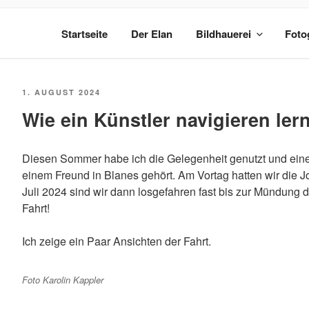
Zum
ANDREU GINESTET
Inhalt
Startseite
Der Elan
Bildhauerei
Foto
springen
Bildhauer und Fotograf
VERÖFFENTLICHT
1. AUGUST 2024
AM
Wie ein Künstler navigieren lern
Diesen Sommer habe ich die Gelegenheit genutzt und eine 
einem Freund in Blanes gehört. Am Vortag hatten wir die Jol
Juli 2024 sind wir dann losgefahren fast bis zur Mündung 
Fahrt!
Ich zeige ein Paar Ansichten der Fahrt.
Foto Karolin Kappler