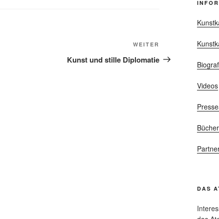
INFO
Kunstk
Kunstk
WEITER
Nächster
Beitrag
Kunst und stille Diplomatie
Biograf
Videos
Presse
Büche
Partne
DAS A
Intere