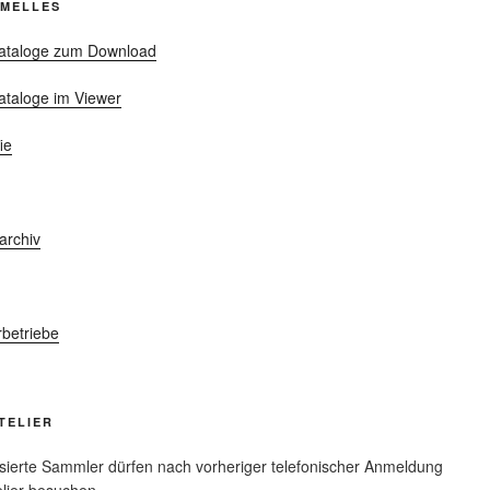
RMELLES
ataloge zum Download
ataloge im Viewer
ie
archiv
r
rbetriebe
TELIER
ssierte Sammler dürfen nach vorheriger telefonischer Anmeldung