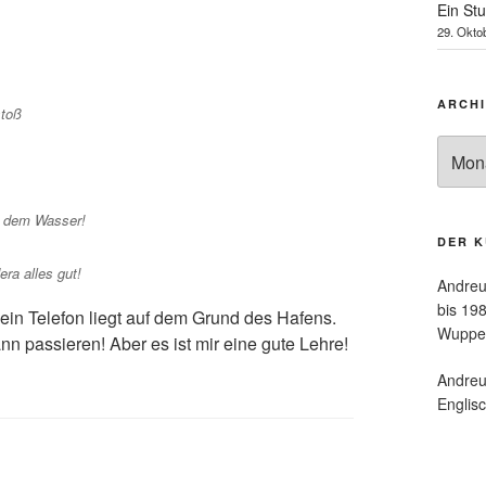
Ein Stu
29. Okto
ARCHI
stoß
Archiv
/
ältere
Beiträ
f dem Wasser!
DER 
ra alles gut!
Andreu
bis 1
ein Telefon liegt auf dem Grund des Hafens.
Wupper
 passieren! Aber es ist mir eine gute Lehre!
Andreu
Englis