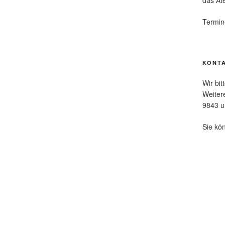
das At
Termin
KONT
Wir bi
Weiter
9843 u
Sie kö