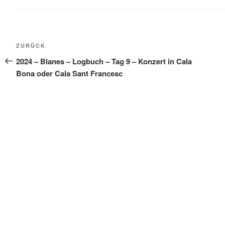
Beitragsnavigation
Vorheriger
ZURÜCK
Beitrag
2024 – Blanes – Logbuch – Tag 9 – Konzert in Cala
Bona oder Cala Sant Francesc