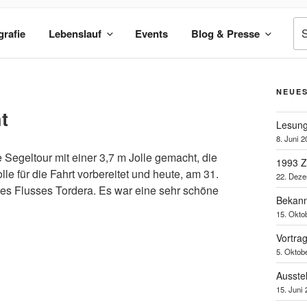
Su
grafie
Lebenslauf
Events
Blog & Presse
na
NEUES
t
Lesung 
8. Juni 
Segeltour mit einer 3,7 m Jolle gemacht, die
1993 
le für die Fahrt vorbereitet und heute, am 31.
22. Dez
des Flusses Tordera. Es war eine sehr schöne
Bekann
15. Okto
Vortra
5. Oktob
Ausstel
15. Juni