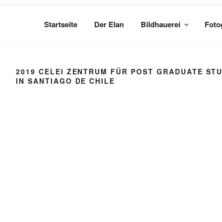
Zum
ANDREU GINESTET
Inhalt
Startseite
Der Elan
Bildhauerei
Foto
springen
Bildhauer und Fotograf
2019 CELEI ZENTRUM FÜR POST GRADUATE ST
IN SANTIAGO DE CHILE