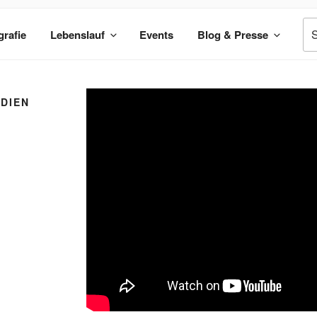
Su
grafie
Lebenslauf
Events
Blog & Presse
na
UDIEN