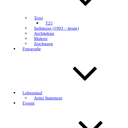
Torsi
T25
Seiltänzer (1993 – heute)
Architektur
Malerei
Zeichnung
Fotografie
Lebenslauf
Artist Statement
Events