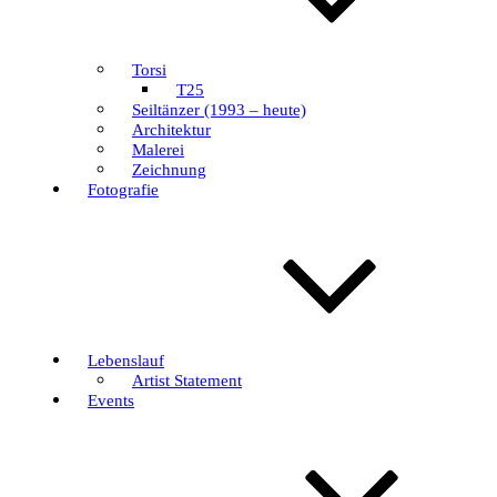
Torsi
T25
Seiltänzer (1993 – heute)
Architektur
Malerei
Zeichnung
Fotografie
Lebenslauf
Artist Statement
Events