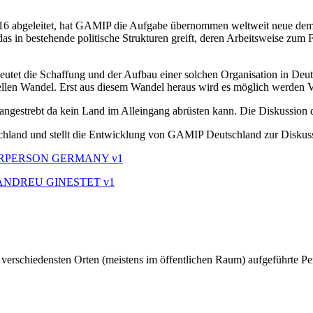
6 abgeleitet, hat GAMIP die Aufgabe übernommen weltweit neue dem Fr
as in bestehende politische Strukturen greift, deren Arbeitsweise zum
eutet die Schaffung und der Aufbau einer solchen Organisation in Deu
ellen Wandel. Erst aus diesem Wandel heraus wird es möglich werden V
ngestrebt da kein Land im Alleingang abrüsten kann. Die Diskussion da
hland und stellt die Entwicklung von GAMIP Deutschland zur Diskus
IRPERSON GERMANY v1
ANDREU GINESTET v1
an verschiedensten Orten (meistens im öffentlichen Raum) aufgeführte Pe